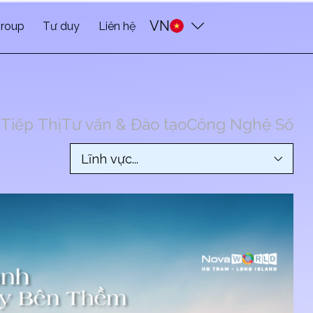
VN
roup
Tư duy
Liên hệ
g
Tiếp Thị
Tư vấn & Đào tạo
Công Nghệ Số
Lĩnh vực...