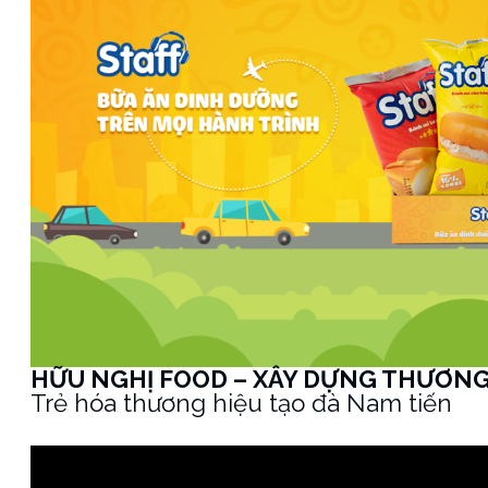
HỮU NGHỊ FOOD – XÂY DỰNG THƯƠNG
Trẻ hóa thương hiệu tạo đà Nam tiến