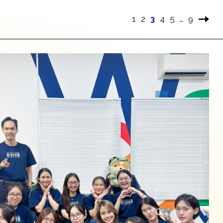
1
2
3
4
5
…
9