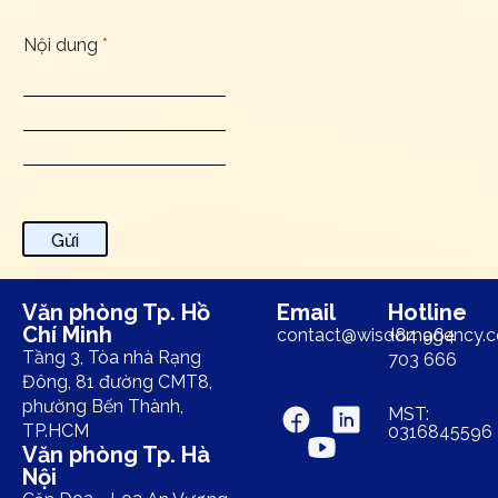
Nội dung
*
Gửi
Văn phòng Tp. Hồ
Email
Hotline
Chí Minh
contact@wisdomagency.
+84 964
Tầng 3, Tòa nhà Rạng
703 666
Đông, 81 đường CMT8,
phường Bến Thành,
MST:
TP.HCM
0316845596
Văn phòng Tp. Hà
Nội