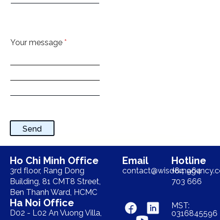
Your message
*
Send
Ho Chi Minh Office
Email
Hotline
3rd floor, Rang Dong
contact@wisdomagency.
+84 964
Building, 81 CMT8 Street,
703 666
Ben Thanh Ward, HCMC
Ha Noi Office
MST:
D02 - L02 An Vuong Villa,
0316845596