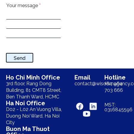
Your message
*
Send
Ho Chi Minh Office
Email
Hotline
3rd floor, Rang Dong
contact@wisdomagency.
+84 964
Building, 81 CMT8 Street,
703 666
Ben Thanh Ward, HCMC
Ha Noi Office
MST:
D02 - L02 An Vuong Villa,
0316845596
Duong Noi Ward, Ha Noi
City
Buon Ma Thuot