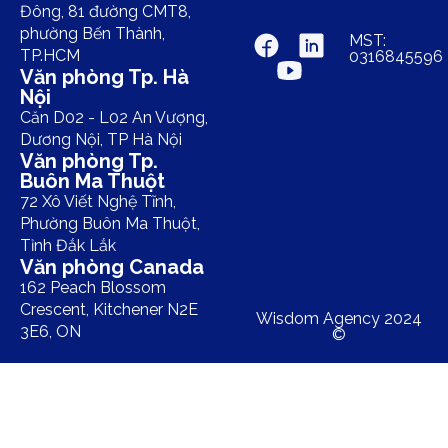
Đông, 81 đường CMT8,
phường Bến Thành,
MST:
TP.HCM
0316845596
Văn phòng Tp. Hà
Nội
Căn D02 - L02 An Vượng,
Dương Nội, TP Hà Nội
Văn phòng Tp.
Buôn Ma Thuột
72 Xô Viết Nghệ Tĩnh,
Phường Buôn Ma Thuột,
Tỉnh Đắk Lắk
Văn phòng Canada
162 Peach Blossom
Crescent, Kitchener N2E
Wisdom Agency 2024
3E6, ON
©