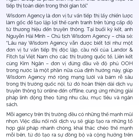
tiếp thị toàn diện trong thời gian tới.”
Wisdom Agency là đơn vị tư vấn tiếp thị lấy chiến lược
làm gốc để tạo lập lợi thế cạnh tranh trên từng cấp độ
từ thương hiệu đến truyền thông. Tại buổi ký kết, anh
Nguyễn Hải Minh – Chủ tịch Wisdom Agency – chia sẻ:
“Lâu nay Wisdom Agency vẫn được biết tới như một
đơn vị tư vấn tiếp thị độc lập, cầu nối của Landor &
Fitch tại Việt Nam cho các thị trường quốc tế. Liên kết
cùng Kim Ngân – đơn vị đứng đầu về độ phủ OOH
trong nước là một phần nữa của định hướng này, giúp
Wisdom Agency mở rộng mạng lưới và bám rễ sâu
trong thị trường quốc nội, từ đó hoàn thiện dải dịch vụ
truyền thông từ online đến offline, cung ứng những giải
pháp linh động theo từng nhu cầu, mục tiêu và ngân
sách.
Mỗi agency trên thị trường đều có những thế mạnh mũi
nhọn. Việc đấu nối nối dịch vụ sẽ giúp tạo ra những tổ
hợp giải pháp nhanh chóng, khai thác chéo thế mạnh
mỗi bên, từ đó tạo ra sự đồng bộ và cộng hưởng trên