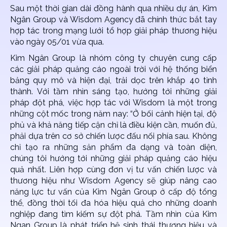
Sau một thời gian dài đồng hành qua nhiều dự án, Kim
Ngân Group và Wisdom Agency đã chính thức bắt tay
hợp tác trong mạng lưới tổ hợp giải pháp thương hiệu
vào ngày 05/01 vừa qua.
Kim Ngân Group là nhóm công ty chuyên cung cấp
các giải pháp quảng cáo ngoài trời với hệ thống biển
bảng quy mô và hiện đại, trải dọc trên khắp 40 tỉnh
thành. Với tầm nhìn sáng tạo, hướng tới những giải
pháp đột phá, việc hợp tác với Wisdom là một trong
những cột mốc trong năm nay: “Ở bối cảnh hiện tại, độ
phủ và khả năng tiếp cận chỉ là điều kiện cần, muốn đủ,
phải dựa trên cơ sở chiến lược đấu nối phía sau. Không
chỉ tạo ra những sản phẩm đa dạng và toàn diện,
chúng tôi hướng tới những giải pháp quảng cáo hiệu
quả nhất. Liên hợp cùng đơn vị tư vấn chiến lược và
thương hiệu như Wisdom Agency sẽ giúp nâng cao
năng lực tư vấn của Kim Ngân Group ở cấp độ tổng
thể, đồng thời tối đa hóa hiệu quả cho những doanh
nghiệp đang tìm kiếm sự đột phá. Tầm nhìn của Kim
Ngan Group là phát triển hệ sinh thái thương hiệu và