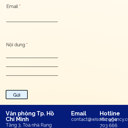
Email
*
Nội dung
*
Gửi
Văn phòng Tp. Hồ
Email
Hotline
Chí Minh
contact@wisdomagency.
+84 964
Tầng 3, Tòa nhà Rạng
703 666