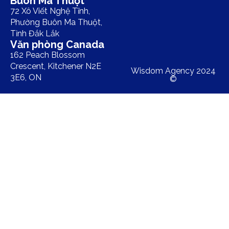
Buôn Ma Thuột
72 Xô Viết Nghệ Tĩnh,
Phường Buôn Ma Thuột,
Tỉnh Đắk Lắk
Văn phòng Canada
162 Peach Blossom
Crescent, Kitchener N2E
Wisdom Agency 2024
3E6, ON
©