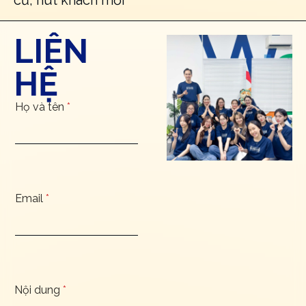
LIÊN
HỆ
Họ và tên
*
Email
*
Nội dung
*