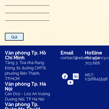
Gửi
Văn phòng Tp. Hồ
Email
Hotline
Chí Minh
contact@wisdomagency.
+84 964
Tầng 3, Tòa nhà Rạng
703 666
Đông, 81 đường CMT8,
phường Bến Thành,
MST:
TP.HCM
0316845596
Văn phòng Tp. Hà
Nội
Căn D02 - L02 An Vượng,
Dương Nội, TP Hà Nội
Văn phòng Tp.