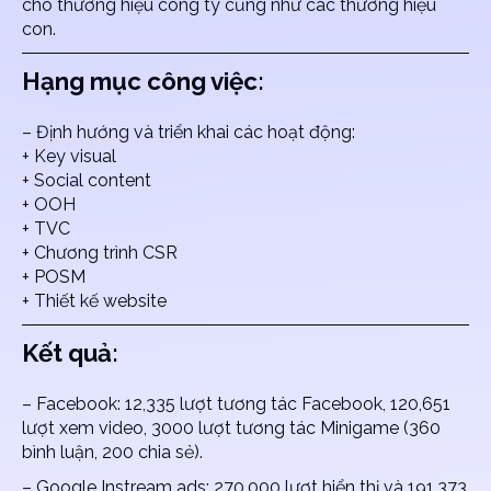
cho thương hiệu công ty cũng như các thương hiệu
con.
Hạng mục công việc:
– Định hướng và triển khai các hoạt động:
+ Key visual
+ Social content
+ OOH
+ TVC
+ Chương trình CSR
+ POSM
+ Thiết kế website
Kết quả:
– Facebook: 12,335 lượt tương tác Facebook, 120,651
lượt xem video, 3000 lượt tương tác Minigame (360
bình luận, 200 chia sẻ).
– Google Instream ads: 270,000 lượt hiển thị và 191,373