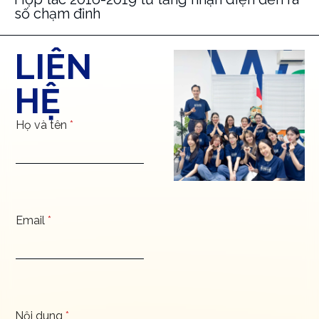
số chạm đỉnh
LIÊN
HỆ
Họ và tên
*
Email
*
Nội dung
*