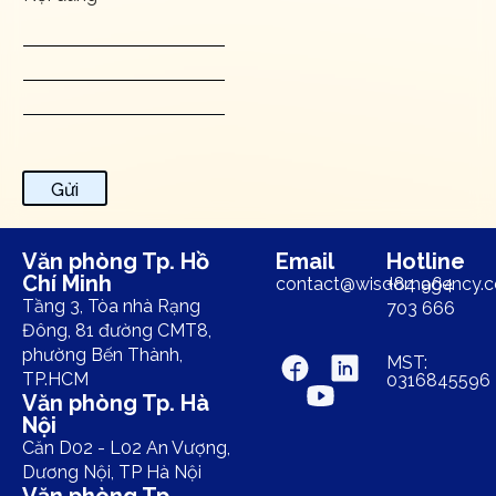
Gửi
Văn phòng Tp. Hồ
Email
Hotline
Chí Minh
contact@wisdomagency.
+84 964
Tầng 3, Tòa nhà Rạng
703 666
Đông, 81 đường CMT8,
phường Bến Thành,
MST:
TP.HCM
0316845596
Văn phòng Tp. Hà
Nội
Căn D02 - L02 An Vượng,
Dương Nội, TP Hà Nội
Văn phòng Tp.