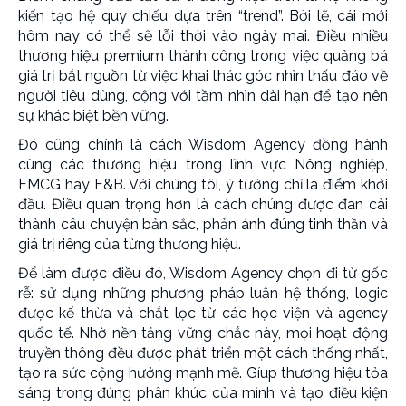
kiến tạo hệ quy chiếu dựa trên “trend”. Bởi lẽ, cái mới
hôm nay có thể sẽ lỗi thời vào ngày mai. Điều nhiều
thương hiệu premium thành công trong việc quảng bá
giá trị bắt nguồn từ việc khai thác góc nhìn thấu đáo về
người tiêu dùng, cộng với tầm nhìn dài hạn để tạo nên
sự khác biệt bền vững.
Đó cũng chính là cách Wisdom Agency đồng hành
cùng các thương hiệu trong lĩnh vực Nông nghiệp,
FMCG hay F&B. Với chúng tôi, ý tưởng chỉ là điểm khởi
đầu. Điều quan trọng hơn là cách chúng được đan cài
thành câu chuyện bản sắc, phản ánh đúng tinh thần và
giá trị riêng của từng thương hiệu.
Để làm được điều đó, Wisdom Agency chọn đi từ gốc
rễ: sử dụng những phương pháp luận hệ thống, logic
được kế thừa và chắt lọc từ các học viện và agency
quốc tế. Nhờ nền tảng vững chắc này, mọi hoạt động
truyền thông đều được phát triển một cách thống nhất,
tạo ra sức cộng hưởng mạnh mẽ. Gíup thương hiệu tỏa
sáng trong đúng phân khúc của mình và tạo điều kiện