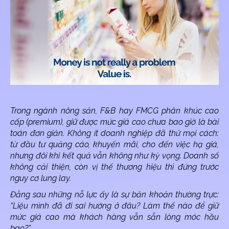
Trong ngành nông sản, F&B hay FMCG phân khúc cao
cấp (premium), giữ được mức giá cao chưa bao giờ là bài
toán đơn giản. Không ít doanh nghiệp đã thử mọi cách:
từ đầu tư quảng cáo, khuyến mãi, cho đến việc hạ giá,
nhưng đôi khi kết quả vẫn không như kỳ vọng. Doanh số
không cải thiện, còn vị thế thương hiệu thì đứng trước
nguy cơ lung lay.
Đằng sau những nỗ lực ấy là sự băn khoăn thường trực:
“Liệu mình đã đi sai hướng ở đâu? Làm thế nào để giữ
mức giá cao mà khách hàng vẫn sẵn lòng móc hầu
bao?”