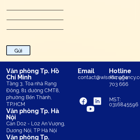
Họ và tên
*
Email
*
Nội dung
*
Gửi