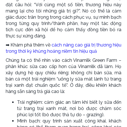
đặt câu hỏi: “Với cùng một số tiền, thương hiệu này
mang lại cho tôi những giá trị gì?”. Nó có thể là cảm
giác được trân trọng trong cách phục vụ, sự minh bạch
trong từng quy trình/thành phần, hay một tác động
tích cực đến xã hội để họ cảm thấy đồng tiền bỏ ra
thực sự xứng đáng.
➡︎ Khám phá thêm về
cách nâng cao giá trị thương hiệu
trong thời kỳ khủng hoảng niềm tin hiệu quả
Chúng ta có thể nhìn vào cách Vinamilk Green Farm –
phân khúc sữa cao cấp hơn của Vinamilk đã làm. Họ
xây dựng hệ quy chiếu riêng: không chỉ bán sữa, mà
bán cả một trải nghiệm “uống ly sữa mát lành từ trang
trại xanh đạt chuẩn quốc tế”. Ở đây, điều khiến khách
hàng sẵn sàng trả giá cao là:
Trải nghiệm: cảm giác an tâm khi biết ly sữa đến
từ trang trại xanh mát, nơi bò được chăm sóc
phúc lợi tốt (bò được thả tự do – grazing).
Minh bạch: quy trình sản xuất công khai, khách