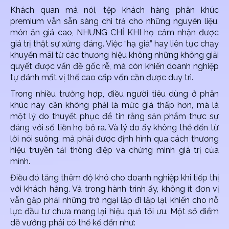
Khách quan mà nói, tệp khách hàng phân khúc
premium vẫn sẵn sàng chi trả cho những nguyên liệu,
món ăn giá cao, NHƯNG CHỈ KHI họ cảm nhận được
giá trị thật sự xứng đáng. Việc “hạ giá” hay liên tục chạy
khuyến mãi từ các thương hiệu không những không giải
quyết được vấn đề gốc rễ, mà còn khiến doanh nghiệp
tự đánh mất vị thế cao cấp vốn cần được duy trì.
Trong nhiều trường hợp, điều người tiêu dùng ở phân
khúc này cần không phải là mức giá thấp hơn, mà là
một lý do thuyết phục để tin rằng sản phẩm thực sự
đáng với số tiền họ bỏ ra. Và lý do ấy không thể đến từ
lời nói suông, mà phải được định hình qua cách thương
hiệu truyền tải thông điệp và chứng minh giá trị của
mình.
Điều đó tăng thêm độ khó cho doanh nghiệp khi tiếp thị
với khách hàng. Và trong hành trình ấy, không ít đơn vị
vẫn gặp phải những trở ngại lặp đi lặp lại, khiến cho nỗ
lực đầu tư chưa mang lại hiệu quả tối ưu. Một số điểm
dễ vướng phải có thể kể đến như: