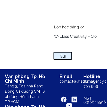
Lớp học đăng ký
Gửi
Văn phòng Tp. Hồ
Email
Hotline
Chí Minh
contact@wisdomagency.
+84 964
Tầng 3, Tòa nhà Rạng
703 666
Đông, 81 đường CMT8,
phường Bến Thành,
MST:
TP.HCM
0316845596