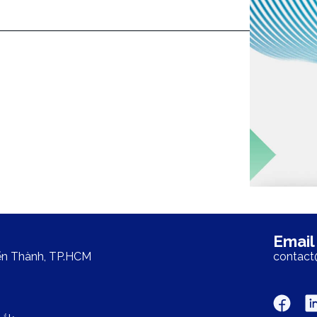
Email
ến Thành, TP.HCM
contac