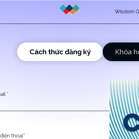
Wisdom G
Cách thức đăng ký
Khóa h
ail
*
điện thoại*