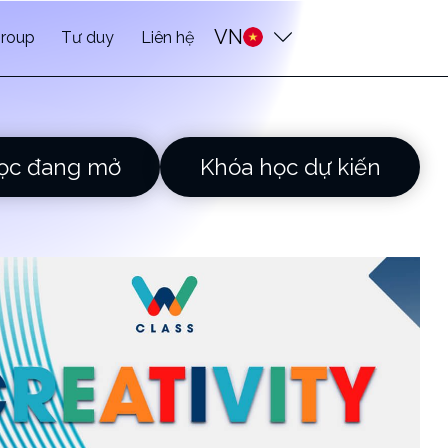
VN
roup
Tư duy
Liên hệ
ọc đang mở
Khóa học dự kiến