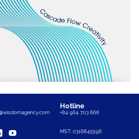
Hotline
t@wisdomagency.com
+84 964 703 666
MST: 0316845596