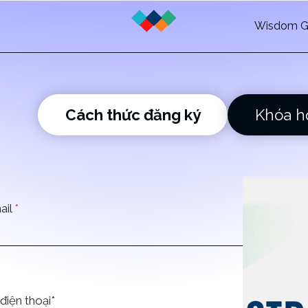
Wisdom G
Cách thức đăng ký
Khóa h
ail
*
điện thoại*