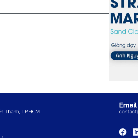
Email
ến Thành, TP.HCM
contac