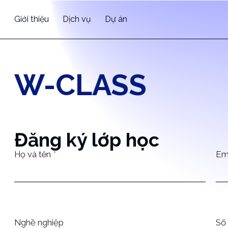
Giới thiệu
Dịch vụ
Dự án
W-CLASS
Đăng ký lớp học
Họ và tên
*
Em
Nghề nghiệp
Số 