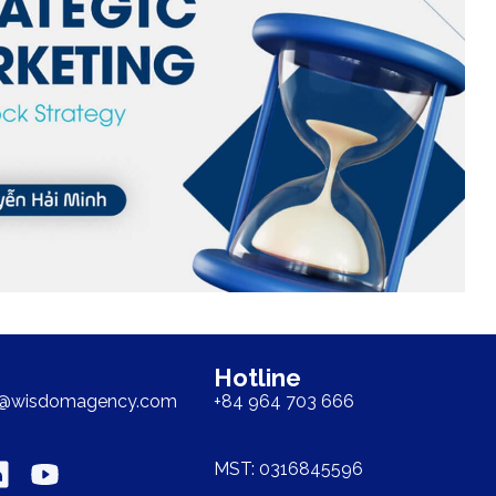
Hotline
t@wisdomagency.com
+84 964 703 666
MST: 0316845596