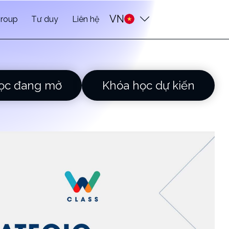
VN
roup
Tư duy
Liên hệ
ọc đang mở
Khóa học dự kiến