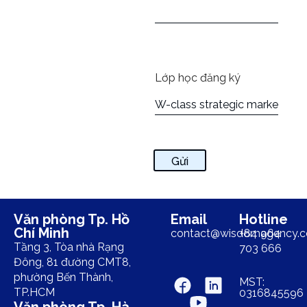
Lớp học đăng ký
Gửi
Văn phòng Tp. Hồ
Email
Hotline
Chí Minh
contact@wisdomagency.
+84 964
Tầng 3, Tòa nhà Rạng
703 666
Đông, 81 đường CMT8,
phường Bến Thành,
MST:
TP.HCM
0316845596