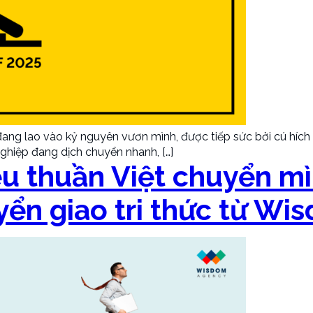
ng lao vào kỷ nguyên vươn mình, được tiếp sức bởi cú hích xu
ghiệp đang dịch chuyển nhanh, […]
ệu thuần Việt chuyển mì
yển giao tri thức từ W