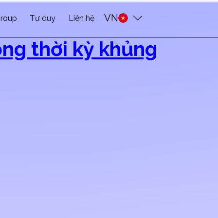
VN
roup
Tư duy
Liên hệ
ong thời kỳ khủng