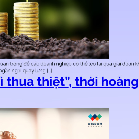
quan trọng để các doanh nghiệp có thể lèo lái qua giai đoạn k
ngần ngại quay lưng […]
hì thua thiệt”, thời hoà