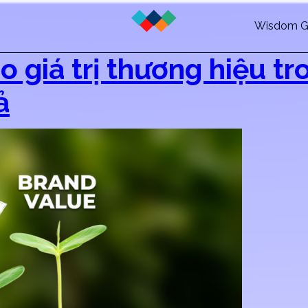
Wisdom G
 giá trị thương hiệu tr
ả