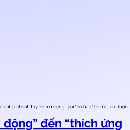
ôn nhịp nhanh tay, khéo miệng, giỏi “hô hào” thì mới có được
n động” đến “thích ứng