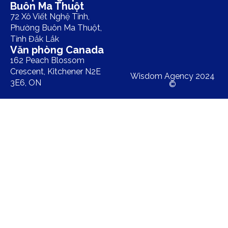
Buôn Ma Thuột
72 Xô Viết Nghệ Tĩnh,
Phường Buôn Ma Thuột,
Tỉnh Đắk Lắk
Văn phòng Canada
162 Peach Blossom
Crescent, Kitchener N2E
Wisdom Agency 2024
3E6, ON
©