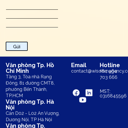
Gửi
Văn phòng Tp. Hồ
Email
Hotline
Chí Minh
contact@wisdomagency.
+84 964
Tầng 3, Tòa nhà Rạng
703 666
Đông, 81 đường CMT8,
phường Bến Thành,
MST:
TP.HCM
0316845596
Văn phòng Tp. Hà
Nội
Căn D02 - L02 An Vượng,
Dương Nội, TP Hà Nội
Văn phòng Tp.