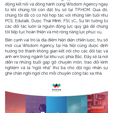
động kết nối và đồng hành cùng Wisdom Agency ngay
từ khi chúng tôi còn đặt trụ sở tại TP.HCM. Qua đó,
chúng tôi đã có cơ hội hợp tác với những tên tuổi như
PCS, Edutalk, Dược Thái Minh, FSI, 1C… Sự tin tưởng từ
các đối tác luôn là nguồn động lực quý giá để chúng
tôi tiếp tục hoàn thiện và mở rộng năng lực phục vụ.
Bên cạnh vai trò là địa điểm hiện diện chiến lược, trụ sở
mới của Wisdom Agency tại Hà Nội cũng được định
hướng trở thành không gian kết nối cho các đối tác và
anh em trong ngành tại khu vực phía Bắc. Đây sẽ là nơi
diễn ra những buổi gặp gỡ chuyên môn, trao đổi kinh
nghiệm và là “ngôi nhà” thứ ba cho đội ngũ nhân sự
ghé chân nghỉ ngơi cho mỗi chuyến công tác xa nhà.