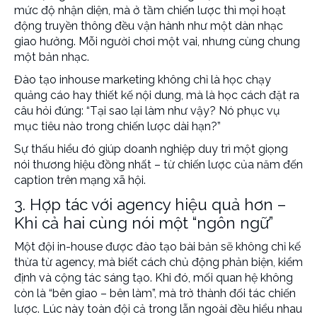
mức độ nhận diện, mà ở tầm chiến lược thì mọi hoạt
động truyền thông đều vận hành như một dàn nhạc
giao hưởng. Mỗi người chơi một vai, nhưng cùng chung
một bản nhạc.
Đào tạo inhouse marketing
không chỉ là học chạy
quảng cáo hay thiết kế nội dung, mà là học cách đặt ra
câu hỏi đúng: “Tại sao lại làm như vậy? Nó phục vụ
mục tiêu nào trong chiến lược dài hạn?”
Sự thấu hiểu đó giúp doanh nghiệp duy trì một giọng
nói thương hiệu đồng nhất – từ chiến lược của năm đến
caption trên mạng xã hội.
3. Hợp tác với agency hiệu quả hơn –
Khi cả hai cùng nói một “ngôn ngữ”
Một đội in-house được đào tạo bài bản sẽ không chỉ kế
thừa từ agency, mà biết cách chủ động phản biện, kiểm
định và cộng tác sáng tạo. Khi đó, mối quan hệ không
còn là “bên giao – bên làm”, mà trở thành đối tác chiến
lược. Lúc này toàn đội cả trong lẫn ngoài đều hiểu nhau