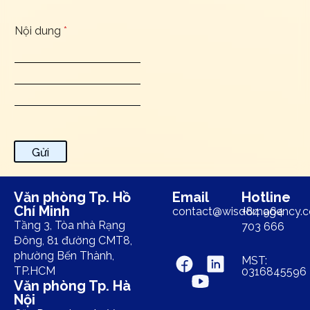
Nội dung
*
Gửi
Văn phòng Tp. Hồ
Email
Hotline
Chí Minh
contact@wisdomagency.
+84 964
Tầng 3, Tòa nhà Rạng
703 666
Đông, 81 đường CMT8,
phường Bến Thành,
MST:
TP.HCM
0316845596
Văn phòng Tp. Hà
Nội