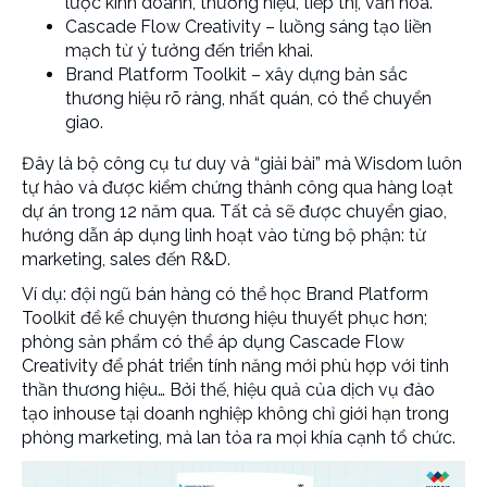
lược kinh doanh, thương hiệu, tiếp thị, văn hoá.
Cascade Flow Creativity – luồng sáng tạo liền
mạch từ ý tưởng đến triển khai.
Brand Platform Toolkit – xây dựng bản sắc
thương hiệu rõ ràng, nhất quán, có thể chuyển
giao.
Đây là bộ công cụ tư duy và “giải bài” mà Wisdom luôn
tự hào và được kiểm chứng thành công qua hàng loạt
dự án trong 12 năm qua. Tất cả sẽ được chuyển giao,
hướng dẫn áp dụng linh hoạt vào từng bộ phận: từ
marketing, sales đến R&D.
Ví dụ: đội ngũ bán hàng có thể học Brand Platform
Toolkit để kể chuyện thương hiệu thuyết phục hơn;
phòng sản phẩm có thể áp dụng Cascade Flow
Creativity để phát triển tính năng mới phù hợp với tinh
thần thương hiệu… Bởi thế, hiệu quả của
dịch vụ đào
tạo inhouse tại doanh nghiệp
không chỉ giới hạn trong
phòng marketing, mà lan tỏa ra mọi khía cạnh tổ chức.