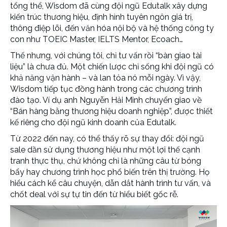
tổng thể, Wisdom đã cùng đội ngũ Edutalk xây dựng
kiến trúc thương hiệu, định hình tuyên ngôn giá trị,
thông điệp lõi, đến văn hóa nội bộ và hệ thống công ty
con như TOEIC Master, IELTS Mentor, Ecoach…
Thế nhưng, với chúng tôi, chỉ tư vấn rồi “bàn giao tài
liệu” là chưa đủ. Một chiến lược chỉ sống khi đội ngũ có
khả năng vận hành – và lan tỏa nó mỗi ngày. Vì vậy,
Wisdom tiếp tục đồng hành trong các chương trình
đào tạo. Ví dụ anh Nguyễn Hải Minh chuyển giao về
“Bán hàng bằng thương hiệu doanh nghiệp”, được thiết
kế riêng cho đội ngũ kinh doanh của Edutalk.
Từ 2022 đến nay, có thể thấy rõ sự thay đổi: đội ngũ
sale dần sử dụng thương hiệu như một lợi thế cạnh
tranh thực thụ, chứ không chỉ là những câu từ bóng
bẩy hay chương trình học phổ biến trên thị trường. Họ
hiểu cách kể câu chuyện, dẫn dắt hành trình tư vấn, và
chốt deal với sự tự tin đến từ hiểu biết gốc rễ.