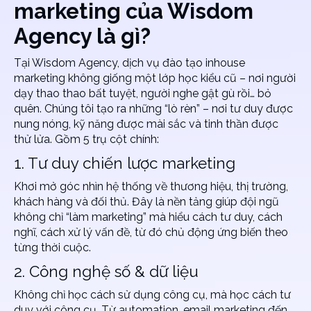
marketing của Wisdom
Agency là gì?
Tại Wisdom Agency, dịch vụ đào tạo inhouse
marketing
không giống một lớp học kiểu cũ – nơi người
dạy thao thao bất tuyệt, người nghe gật gù rồi… bỏ
quên. Chúng tôi tạo ra những “lò rèn” – nơi tư duy được
nung nóng, kỹ năng được mài sắc và tinh thần được
thử lửa. Gồm 5 trụ cột chính:
1. Tư duy chiến lược marketing
Khơi mở góc nhìn hệ thống về thương hiệu, thị trường,
khách hàng và đối thủ. Đây là nền tảng giúp đội ngũ
không chỉ “làm marketing” mà hiểu cách tư duy, cách
nghĩ, cách xử lý vấn đề, từ đó chủ động ứng biến theo
từng thời cuộc.
2. Công nghệ số & dữ liệu
Không chỉ học cách sử dụng công cụ, mà học cách tư
duy với công cụ. Từ automation, email marketing đến