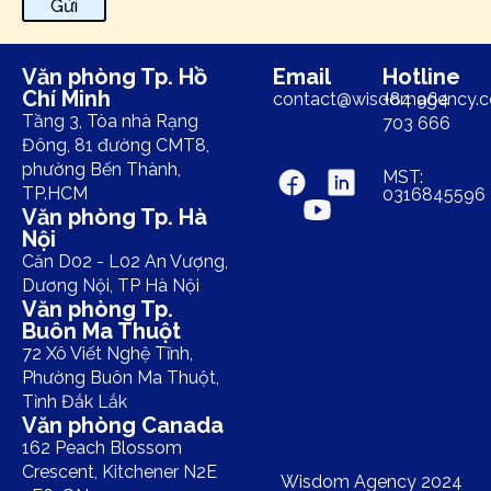
Gửi
Văn phòng Tp. Hồ
Email
Hotline
Chí Minh
contact@wisdomagency.
+84 964
Tầng 3, Tòa nhà Rạng
703 666
Đông, 81 đường CMT8,
phường Bến Thành,
MST:
TP.HCM
0316845596
Văn phòng Tp. Hà
Nội
Căn D02 - L02 An Vượng,
Dương Nội, TP Hà Nội
Văn phòng Tp.
Buôn Ma Thuột
72 Xô Viết Nghệ Tĩnh,
Phường Buôn Ma Thuột,
Tỉnh Đắk Lắk
Văn phòng Canada
162 Peach Blossom
Crescent, Kitchener N2E
Wisdom Agency 2024