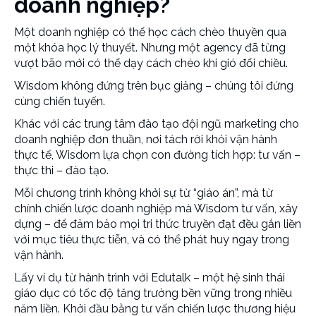
doanh nghiệp?
Một doanh nghiệp có thể học cách chèo thuyền qua
một khóa học lý thuyết. Nhưng một agency đã từng
vượt bão mới có thể dạy cách chèo khi gió đổi chiều.
Wisdom không đứng trên bục giảng – chúng tôi đứng
cùng chiến tuyến.
Khác với các trung tâm
đào tạo đội ngũ marketing cho
doanh nghiệp
đơn thuần, nơi tách rời khỏi vận hành
thực tế, Wisdom lựa chọn con đường tích hợp: tư vấn –
thực thi – đào tạo.
Mỗi chương trình không khởi sự từ “giáo án”, mà từ
chính chiến lược doanh nghiệp mà Wisdom tư vấn, xây
dựng – để đảm bảo mọi tri thức truyền đạt đều gắn liền
với mục tiêu thực tiễn, và có thể phát huy ngay trong
vận hành.
Lấy ví dụ từ hành trình với Edutalk – một hệ sinh thái
giáo dục có tốc độ tăng trưởng bền vững trong nhiều
năm liền. Khởi đầu bằng tư vấn chiến lược thương hiệu