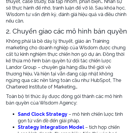
thuyết, case study, bài tập nhóm, phản biện… Nhân sự
sẽ thực hành để nhớ, tranh luận để vỡ lẽ. Sau khóa học,
Wisdom tư vấn định kỳ, đánh giá hiệu quả và điều chỉnh
nếu cần.
2. Chuyển giao các mô hình bản quyền
Không phải là bề dày lý thuyết, giáo án
Training
marketing cho doanh nghiệp
của Wisdom được chưng
cất từ kinh nghiệm thực chiến hơn 90 dự án. Đồng thời
kế thừa mô hình bản quyền từ đối tác chiến lược
Landor Group – chuyên gia hàng đầu thế giới về
thương hiệu. Và hiện tại vẫn đang cập nhật không
ngừng qua các nền tảng toàn cầu như HubSpot, The
Chartered Institute of Marketing…
Toàn bộ tri thức ấy được đóng gói thành các mô hình
bản quyền của Wisdom Agency:
Sand Clock Strategy
– mô hình chiến lược tinh
gọn từ vấn đề đến giải pháp.
Strategy Integration Model
– tích hợp chiến