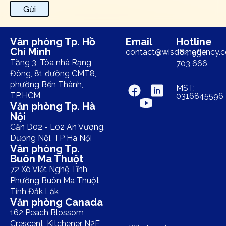
Gửi
Văn phòng Tp. Hồ
Email
Hotline
Chí Minh
contact@wisdomagency.
+84 964
Tầng 3, Tòa nhà Rạng
703 666
Đông, 81 đường CMT8,
phường Bến Thành,
MST:
TP.HCM
0316845596
Văn phòng Tp. Hà
Nội
Căn D02 - L02 An Vượng,
Dương Nội, TP Hà Nội
Văn phòng Tp.
Buôn Ma Thuột
72 Xô Viết Nghệ Tĩnh,
Phường Buôn Ma Thuột,
Tỉnh Đắk Lắk
Văn phòng Canada
162 Peach Blossom
Crescent, Kitchener N2E