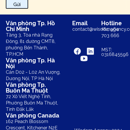
Gửi
Văn phòng Tp. Hồ
Email
Hotline
Chí Minh
contact@wisdomagency.
+84 964
Tầng 3, Tòa nhà Rạng
703 666
Đông, 81 đường CMT8,
phường Bến Thành,
MST:
TP.HCM
0316845596
Văn phòng Tp. Hà
Nội
Căn D02 - L02 An Vượng,
Dương Nội, TP Hà Nội
Văn phòng Tp.
Buôn Ma Thuột
72 Xô Viết Nghệ Tĩnh,
Phường Buôn Ma Thuột,
Tỉnh Đắk Lắk
Văn phòng Canada
162 Peach Blossom
Crescent, Kitchener N2E