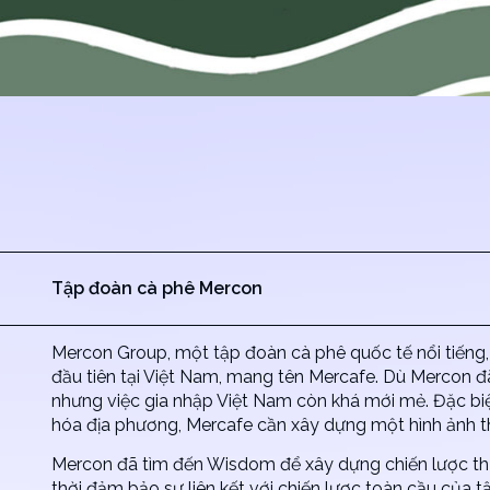
Tập đoàn cà phê Mercon
Mercon Group, một tập đoàn cà phê quốc tế nổi tiếng, 
đầu tiên tại Việt Nam, mang tên Mercafe. Dù Mercon đã
nhưng việc gia nhập Việt Nam còn khá mới mẻ. Đặc biệt
hóa địa phương, Mercafe cần xây dựng một hình ảnh t
Mercon đã tìm đến Wisdom để xây dựng chiến lược th
thời đảm bảo sự liên kết với chiến lược toàn cầu của t