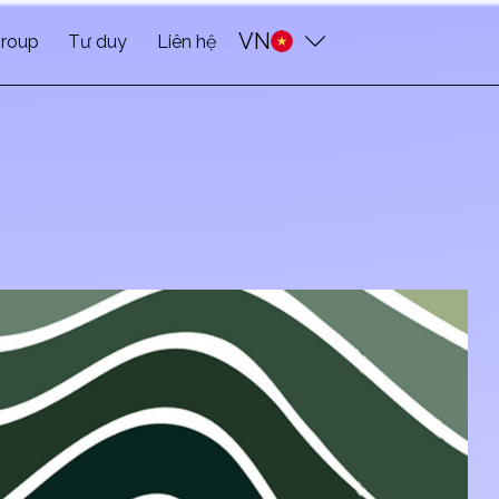
VN
roup
Tư duy
Liên hệ