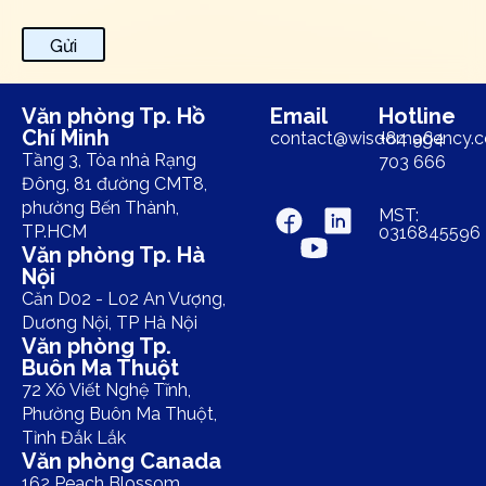
Gửi
Văn phòng Tp. Hồ
Email
Hotline
Chí Minh
contact@wisdomagency.
+84 964
Tầng 3, Tòa nhà Rạng
703 666
Đông, 81 đường CMT8,
phường Bến Thành,
MST:
TP.HCM
0316845596
Văn phòng Tp. Hà
Nội
Căn D02 - L02 An Vượng,
Dương Nội, TP Hà Nội
Văn phòng Tp.
Buôn Ma Thuột
72 Xô Viết Nghệ Tĩnh,
Phường Buôn Ma Thuột,
Tỉnh Đắk Lắk
Văn phòng Canada
162 Peach Blossom