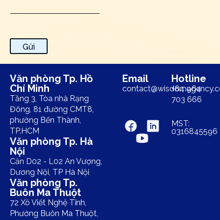
Gửi
Văn phòng Tp. Hồ
Email
Hotline
Chí Minh
contact@wisdomagency.
+84 964
Tầng 3, Tòa nhà Rạng
703 666
Đông, 81 đường CMT8,
phường Bến Thành,
MST:
TP.HCM
0316845596
Văn phòng Tp. Hà
Nội
Căn D02 - L02 An Vượng,
Dương Nội, TP Hà Nội
Văn phòng Tp.
Buôn Ma Thuột
72 Xô Viết Nghệ Tĩnh,
Phường Buôn Ma Thuột,