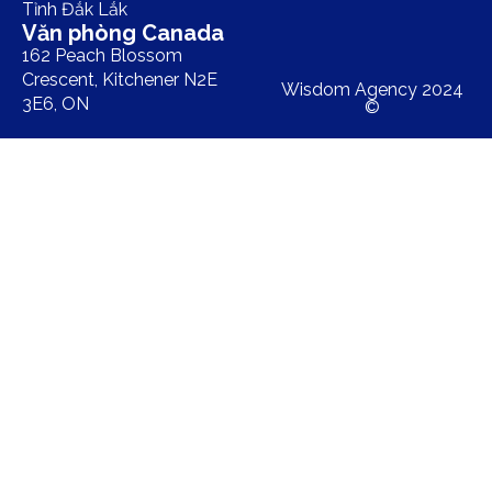
Tỉnh Đắk Lắk
Văn phòng Canada
162 Peach Blossom
Crescent, Kitchener N2E
Wisdom Agency 2024
3E6, ON
©