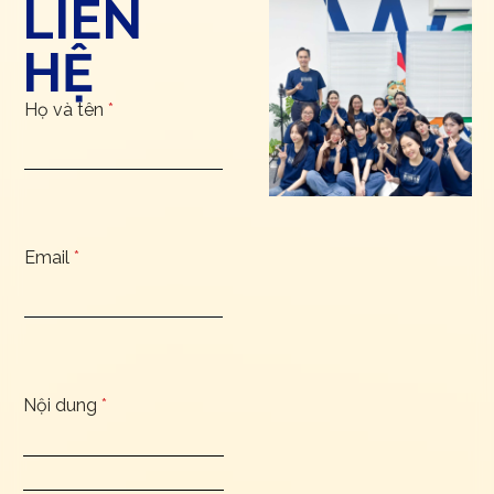
LIÊN
HỆ
Họ và tên
*
Email
*
Nội dung
*