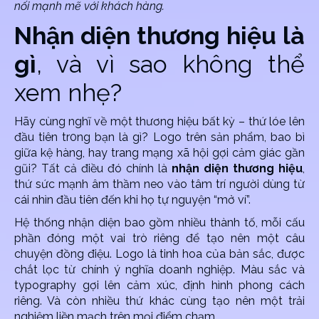
nối mạnh mẽ với khách hàng.
Nhận diện thương hiệu là
gì
, và vì sao không thể
xem nhẹ?
Hãy cùng nghĩ về một thương hiệu bất kỳ – thứ lóe lên
đầu tiên tr0ng bạn là gì? Logo trên sản phẩm, bao bì
giữa kệ hàng, hay trang mạng xã hội gợi cảm giác gần
gũi? Tất cả điều đó chính là
nhận diện thương hiệu
,
thứ sức mạnh âm thầm neo vào tâm trí người dùng từ
cái nhìn đầu tiên đến khi họ tự nguyện “mở ví”.
Hệ thống nhận diện bao gồm nhiều thành tố, mỗi cấu
phần đóng một vai trò riêng để tạo nên một câu
chuyện đồng điệu. Logo là tinh hoa của bản sắc, được
chắt lọc từ chính ý nghĩa doanh nghiệp. Màu sắc và
typography gợi lên cảm xúc, định hình phong cách
riêng. Và còn nhiều thứ khác cùng tạo nên một trải
nghiệm liền mạch trên mọi điểm chạm.