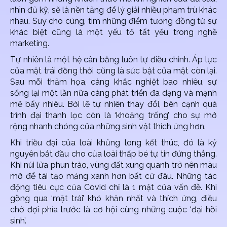
nhìn đủ kỹ, sẽ là nền tảng để lý giải nhiều phạm trù khác
nhau. Suy cho cùng, tìm những điểm tương đồng từ sự
khác biệt cũng là một yếu tố tất yếu trong nghề
marketing.
Tự nhiên là một hệ cân bằng luôn tự điều chỉnh. Áp lực
của mặt trái đồng thời cũng là sức bật của mặt còn lại.
Sau mỗi thảm họa, càng khắc nghiệt bao nhiêu, sự
sống lại một lần nữa càng phát triển đa dạng và mạnh
mẽ bấy nhiêu. Bởi lẽ tự nhiên thay đổi, bên cạnh quá
trình đại thanh lọc còn là ‘khoảng trống’ cho sự mở
rộng nhanh chóng của những sinh vật thích ứng hơn.
Khi triều đại của loài khủng long kết thúc, đó là kỷ
nguyên bắt đầu cho của loài thấp bé tự tin đứng thẳng.
Khi núi lửa phun trào, vùng đất xung quanh trở nên màu
mỡ để tái tạo mảng xanh hơn bất cứ đâu. Những tác
động tiêu cực của Covid chỉ là 1 mặt của vấn đề. Khi
gồng qua ‘mặt trái’ khó khăn nhất và thích ứng, điều
chờ đợi phía trước là cơ hội cùng những cuộc ‘đại hồi
sinh’.