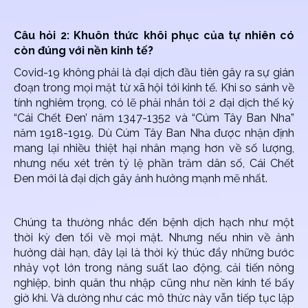
Câu hỏi 2: Khuôn thức khôi phục của tự nhiên có
còn đúng với nền kinh tế?
Covid-19 không phải là đại dịch đầu tiên gây ra sự gián
đoạn trong mọi mặt từ xã hội tới kinh tế. Khi so sánh về
tính nghiêm trọng, có lẽ phải nhắn tới 2 đại dịch thế kỷ
“Cái Chết Đen’ năm 1347-1352 và “Cúm Tây Ban Nha”
năm 1918-1919. Dù Cúm Tây Ban Nha được nhận định
mang lại nhiều thiệt hại nhân mạng hơn về số lượng,
nhưng nếu xét trên tỷ lệ phần trăm dân số, Cái Chết
Đen mới là đại dịch gây ảnh hưởng mạnh mẽ nhất.
Chúng ta thường nhắc đến bệnh dịch hạch như một
thời kỳ đen tối về mọi mặt. Nhưng nếu nhìn về ảnh
hưởng dài hạn, đây lại là thời kỳ thúc đẩy những bước
nhảy vọt lớn trong năng suất lao động, cải tiến nông
nghiệp, bình quân thu nhập cũng như nền kinh tế bấy
giờ khi. Và dường như các mô thức này vẫn tiếp tục lặp