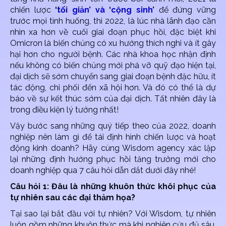
chiến lược
‘
tối giản’ và ‘cộng sinh
’
để đứng vững
trước mọi tình huống, thì 2022, là lúc nhà lãnh đạo cần
nhìn xa hơn về cuối giai đoạn phục hồi, đặc biệt khi
Omicron là biến chủng có xu hướng thích nghi và ít gây
hại hơn cho người bệnh. Các nhà khoa học nhận định
nếu không có biến chủng mới phá vỡ quỹ đạo hiện tại,
đại dịch sẽ sớm chuyển sang giai đoạn bệnh đặc hữu, ít
tác động, chi phối đến xã hội hơn. Và đó có thể là dự
báo về sự kết thúc sớm của đại dịch. Tất nhiên đây là
trong điều kiện lý tưởng nhất!
Vậy bước sang những quý tiếp theo của 2022, doanh
nghiệp nên làm gì để tái định hình chiến lược và hoạt
động kinh doanh? Hãy cùng Wisdom agency xác lập
lại những định hướng phục hồi tăng trưởng mới cho
doanh nghiệp qua 7 câu hỏi dẫn dắt dưới đây nhé!
Câu hỏi 1: Đâu là những khuôn thức khôi phục của
tự nhiên sau các đại thảm họa?
Tại sao lại bắt đầu với tự nhiên? Với Wisdom, tự nhiên
luôn gồm những khuôn thức mà khi nghiên cứu đủ sâu,