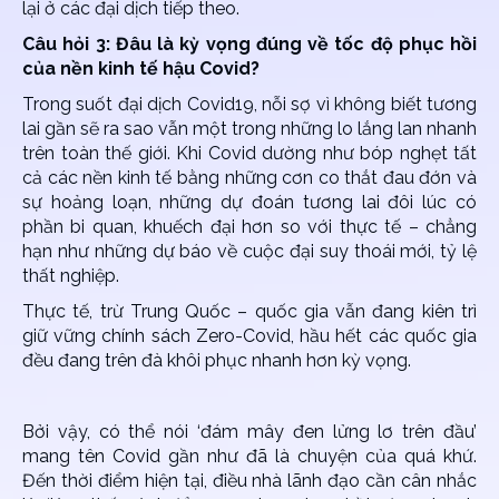
lại ở các đại dịch tiếp theo.
Câu hỏi 3: Đâu là kỳ vọng đúng về tốc độ phục hồi
của nền kinh tế hậu Covid?
Trong suốt đại dịch Covid19, nỗi sợ vì không biết tương
lai gần sẽ ra sao vẫn một trong những lo lắng lan nhanh
trên toàn thế giới. Khi Covid dường như bóp nghẹt tất
cả các nền kinh tế bằng những cơn co thắt đau đớn và
sự hoảng loạn, những dự đoán tương lai đôi lúc có
phần bi quan, khuếch đại hơn so với thực tế – chẳng
hạn như những dự báo về cuộc đại suy thoái mới, tỷ lệ
thất nghiệp.
Thực tế, trừ Trung Quốc – quốc gia vẫn đang kiên trì
giữ vững chính sách Zero-Covid, hầu hết các quốc gia
đều đang trên đà khôi phục nhanh hơn kỳ vọng.
Bởi vậy, có thể nói ‘đám mây đen lửng lơ trên đầu’
mang tên Covid gần như đã là chuyện của quá khứ.
Đến thời điểm hiện tại, điều nhà lãnh đạo cần cân nhắc