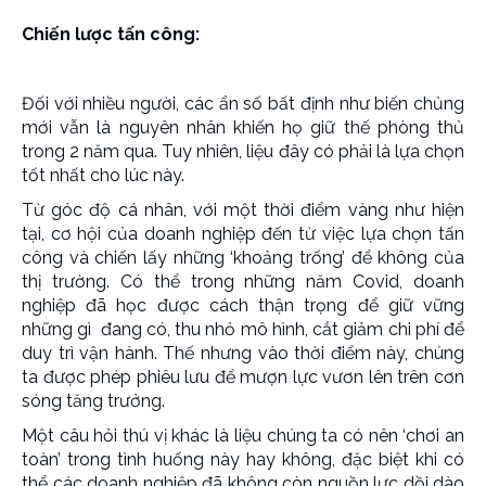
Chiến lược tấn công:
Đối với nhiều người, các ẩn số bất định như biến chủng
mới vẫn là nguyên nhân khiến họ giữ thế phòng thủ
trong 2 năm qua. Tuy nhiên, liệu đây có phải là lựa chọn
tốt nhất cho lúc này.
Từ góc độ cá nhân, với một thời điểm vàng như hiện
tại, cơ hội của doanh nghiệp đến từ việc lựa chọn tấn
công và chiến lấy những ‘khoảng trống’ để không của
thị trường. Có thể trong những năm Covid, doanh
nghiệp đã học được cách thận trọng để giữ vững
những gì đang có, thu nhỏ mô hình, cắt giảm chi phí để
duy trì vận hành. Thế nhưng vào thời điểm này, chúng
ta được phép phiêu lưu để mượn lực vươn lên trên cơn
sóng tăng trưởng.
Một câu hỏi thú vị khác là liệu chúng ta có nên ‘chơi an
toàn’ trong tình huống này hay không, đặc biệt khi có
thể các doanh nghiệp đã không còn nguồn lực dồi dào