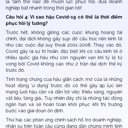
là ‘làm thế nào’ để mượn lực phục hồi, đưa doanh
nghiệp bật nhanh trong thời gian tới!
Câu hỏi 4: Vì sao hậu Covid-19 có thể là thời điểm
phục hồi lý tưởng?
Trước hết, không giống các cuộc khủng hoảng tài
chính, đại dịch không gây sụp đổ cấu trúc nền kinh tế
như các cuộc đại suy thoái 2001-2008. Thay vào đó,
Covid gây ra sự trì hoãn, đặc biệt khi cơ cấu kinh tế ở
nhiều quốc gia hầu như còn nguyên vẹn khi tỷ lệ tử
vong bởi Covid không cao như 2 trận đại dịch thế kỷ
trước đó.
Tình trạng chung của hậu giãn cách, mở cửa là những
hoạt động ‘ứ đọng’ trước đó có thể gây áp lực lên
mạng lưới hậu cần và dẫn tới việc thiếu xăng, nguyên
vật liệu, tăng giá… Tuy nhiên đây chỉ là những tác động
ngắn hạn và sẽ hoàn toàn khôi phục khi thị trường
bước vào giai đoạn ổn định.
Thứ hai, các phản ứng chính sách hỗ trợ doanh nghiệp,
nhân sự trên toàn cầu cũng đang dần chứng minh tính