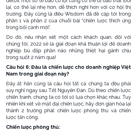
detox, một số tế bào có lợi cũng có thể bị đào thải. Đổi
lại, cơ thể lại nhẹ hơn, dễ thích nghi hơn với cơ hội thị
trường. Đây cũng là điều Wisdom đã đề cập tới trong
phần 1 và phần 2 của chuỗi bài “chiến lược thích ứng
trong bối cảnh mới”.
Do đó, nếu nhận xét một cách khách quan, đối với
chúng tôi, 2022 sẽ là giai đoạn khá thuận lợi để doanh
nghiệp bù đắp phần nào những thiệt hại gánh chịu
trong suốt 2 năm qua!
Câu hỏi 6: Đâu là chiến lược cho doanh nghiệp Việt
Nam trong giai đoạn này?
Đây ắt hẳn cũng là câu hỏi tất cả chúng ta đều phải
suy nghĩ ngay sau Tết Nguyên Đán. Dù theo chiến lược
chiến tranh, chúng ta có tới 10 lựa chọn khác nhau. Tuy
nhiên khi xét về mặt đại chiến lược, hãy đơn giản hóa lại
thành 2 trường phái: chiến lược phòng thủ và chiến
lược tấn công.
Chiến lược phòng thủ: