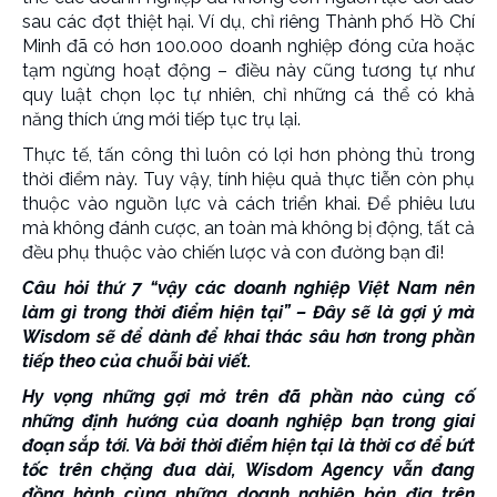
sau các đợt thiệt hại. Ví dụ, chỉ riêng Thành phố Hồ Chí
Minh đã có hơn 100.000 doanh nghiệp đóng cửa hoặc
tạm ngừng hoạt động – điều này cũng tương tự như
quy luật chọn lọc tự nhiên, chỉ những cá thể có khả
năng thích ứng mới tiếp tục trụ lại.
Thực tế, tấn công thì luôn có lợi hơn phòng thủ trong
thời điểm này. Tuy vậy, tính hiệu quả thực tiễn còn phụ
thuộc vào nguồn lực và cách triển khai. Để phiêu lưu
mà không đánh cược, an toàn mà không bị động, tất cả
đều phụ thuộc vào chiến lược và con đường bạn đi!
Câu hỏi thứ 7 “vậy các doanh nghiệp Việt Nam nên
làm gì trong thời điểm hiện tại” – Đây sẽ là gợi ý mà
Wisdom sẽ để dành để khai thác sâu hơn trong phần
tiếp theo của chuỗi bài viết.
Hy vọng những gợi mở trên đã phần nào củng cố
những định hướng của doanh nghiệp bạn trong giai
đoạn sắp tới. Và bởi thời điểm hiện tại là thời cơ để bứt
tốc trên chặng đua dài, Wisdom Agency vẫn đang
đồng hành cùng những doanh nghiệp bản địa trên