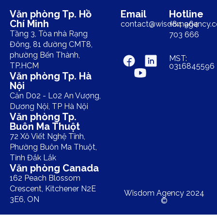
Văn phòng Tp. Hồ
Email
Hotline
Chí Minh
contact@wisdomagency.
+84 964
Tầng 3, Tòa nhà Rạng
703 666
Đông, 81 đường CMT8,
phường Bến Thành,
MST:
TP.HCM
0316845596
Văn phòng Tp. Hà
Nội
Căn D02 - L02 An Vượng,
Dương Nội, TP Hà Nội
Văn phòng Tp.
Buôn Ma Thuột
72 Xô Viết Nghệ Tĩnh,
Phường Buôn Ma Thuột,
Tỉnh Đắk Lắk
Văn phòng Canada
162 Peach Blossom
Crescent, Kitchener N2E
Wisdom Agency 2024
3E6, ON
©