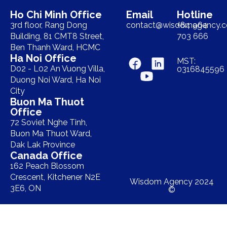
Ho Chi Minh Office
Email
Hotline
3rd floor, Rang Dong
contact@wisdomagency.
+84 964
Building, 81 CMT8 Street,
703 666
Ben Thanh Ward, HCMC
Ha Noi Office
MST:
D02 - L02 An Vuong Villa,
0316845596
Duong Noi Ward, Ha Noi
City
Buon Ma Thuot
Office
72 Soviet Nghe Tinh,
Buon Ma Thuot Ward,
Dak Lak Province
Canada Office
162 Peach Blossom
Crescent, Kitchener N2E
Wisdom Agency 2024
3E6, ON
©