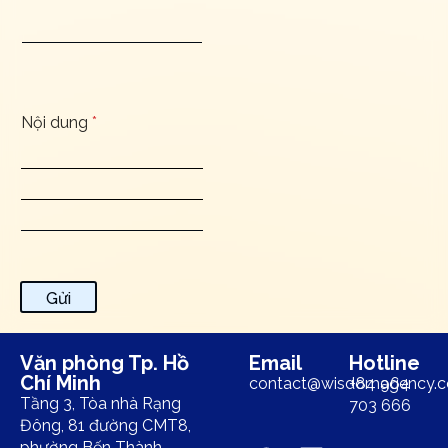
Nội dung
*
Gửi
Văn phòng Tp. Hồ
Email
Hotline
Chí Minh
contact@wisdomagency.
+84 964
Tầng 3, Tòa nhà Rạng
703 666
Đông, 81 đường CMT8,
phường Bến Thành,