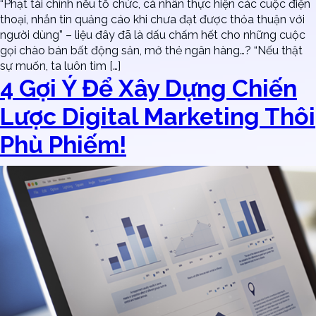
“Phạt tài chính nếu tổ chức, cá nhân thực hiện các cuộc điện
thoại, nhắn tin quảng cáo khi chưa đạt được thỏa thuận với
người dùng” – liệu đây đã là dấu chấm hết cho những cuộc
gọi chào bán bất động sản, mở thẻ ngân hàng…? “Nếu thật
sự muốn, ta luôn tìm […]
4 Gợi Ý Để Xây Dựng Chiến
Lược Digital Marketing Thôi
Phù Phiếm!