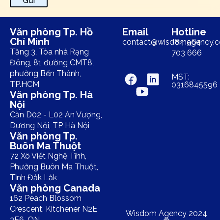
Gửi
Văn phòng Tp. Hồ
Email
Hotline
Chí Minh
contact@wisdomagency.
+84 964
Tầng 3, Tòa nhà Rạng
703 666
Đông, 81 đường CMT8,
phường Bến Thành,
MST:
TP.HCM
0316845596
Văn phòng Tp. Hà
Nội
Căn D02 - L02 An Vượng,
Dương Nội, TP Hà Nội
Văn phòng Tp.
Buôn Ma Thuột
72 Xô Viết Nghệ Tĩnh,
Phường Buôn Ma Thuột,
Tỉnh Đắk Lắk
Văn phòng Canada
162 Peach Blossom
Crescent, Kitchener N2E
Wisdom Agency 2024
3E6, ON