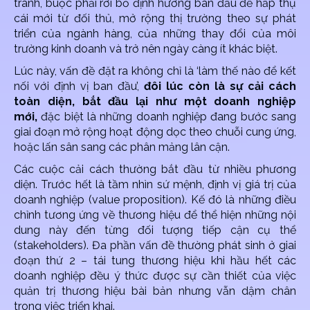
tranh, buộc phải rời bỏ định hướng ban đầu để hấp thụ
cái mới từ đối thủ, mở rộng thị trường theo sự phát
triển của ngành hàng, của những thay đổi của môi
trường kinh doanh và trở nên ngày càng ít khác biệt.
Lúc này, vấn đề đặt ra không chỉ là ‘làm thế nào để kết
nối với định vị ban đầu’,
đôi lúc còn là sự cải cách
toàn diện, bắt đầu lại như một doanh nghiệp
mới,
đặc biệt là những doanh nghiệp đang bước sang
giai đoạn mở rộng hoạt động dọc theo chuỗi cung ứng,
hoặc lấn sân sang các phân mảng lân cận.
Các cuộc cải cách thường bắt đầu từ nhiều phương
diện. Trước hết là tầm nhìn sứ mệnh, định vị giá trị của
doanh nghiệp (value proposition). Kế đó là những điều
chỉnh tương ứng về thương hiệu để thể hiện những nội
dung này đến từng đối tượng tiếp cận cụ thể
(stakeholders). Đa phần vấn đề thường phát sinh ở giai
đoạn thứ 2 – tái tung thương hiệu khi hầu hết các
doanh nghiệp đều ý thức được sự cần thiết của việc
quản trị thương hiệu bài bản nhưng vẫn dậm chân
trong việc triển khai.