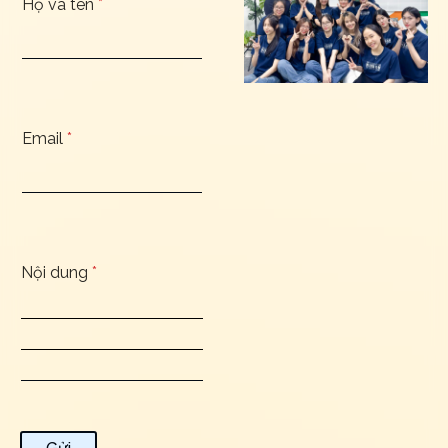
Họ và tên
*
Email
*
Nội dung
*