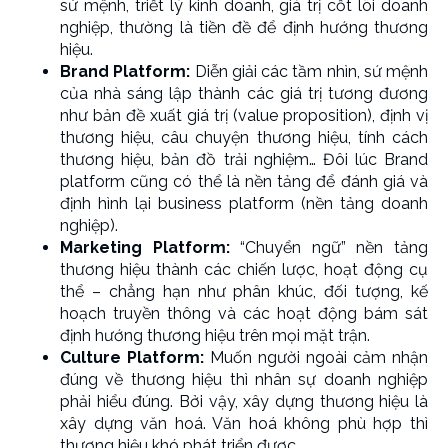
sứ mệnh, triết lý kinh doanh, giá trị cốt lõi doanh
nghiệp, thường là tiền đề để định hướng thương
hiệu.
Brand Platform:
Diễn giải các tầm nhìn, sứ mệnh
của nhà sáng lập thành các giá trị tương đương
như bản đề xuất giá trị (value proposition), định vị
thương hiệu, câu chuyện thương hiệu, tính cách
thương hiệu, bản đồ trải nghiệm… Đôi lúc Brand
platform cũng có thể là nền tảng để đánh giá và
định hình lại business platform (nền tảng doanh
nghiệp).
Marketing Platform:
“Chuyển ngữ” nền tảng
thương hiệu thành các chiến lược, hoạt động cụ
thể – chẳng hạn như phân khúc, đối tượng, kế
hoạch truyền thông và các hoạt động bám sát
định hướng thương hiệu trên mọi mặt trận.
Culture Platform:
Muốn người ngoài cảm nhận
đúng về thương hiệu thì nhân sự doanh nghiệp
phải hiểu đúng. Bởi vậy, xây dựng thương hiệu là
xây dựng văn hoá. Văn hoá không phù hợp thì
thương hiệu khó phát triển được.