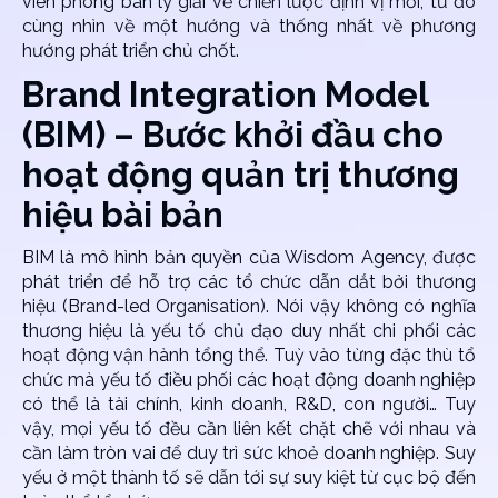
viên phòng ban lý giải về chiến lược định vị mới, từ đó
cùng nhìn về một hướng và thống nhất về phương
hướng phát triển chủ chốt.
Brand Integration Model
(BIM) – Bước khởi đầu cho
hoạt động quản trị thương
hiệu bài bản
BIM là mô hình bản quyền của Wisdom Agency, được
phát triển để hỗ trợ các tổ chức dẫn dắt bởi thương
hiệu (Brand-led Organisation). Nói vậy không có nghĩa
thương hiệu là yếu tố chủ đạo duy nhất chi phối các
hoạt động vận hành tổng thể. Tuỳ vào từng đặc thù tổ
chức mà yếu tố điều phối các hoạt động doanh nghiệp
có thể là tài chính, kinh doanh, R&D, con người… Tuy
vậy, mọi yếu tố đều cần liên kết chặt chẽ với nhau và
cần làm tròn vai để duy trì sức khoẻ doanh nghiệp. Suy
yếu ở một thành tố sẽ dẫn tới sự suy kiệt từ cục bộ đến