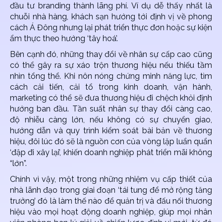
đầu tư branding thành lãng phí. Ví dụ dễ thấy nhất là
chuỗi nhà hàng, khách sạn hướng tới định vị về phong
cách Á Đông nhưng lại phát triển thực đơn hoặc sự kiện
ẩm thực theo hướng ‘tây hoá’.
Bên cạnh đó, những thay đổi về nhân sự cấp cao cũng
có thể gây ra sự xáo trộn thương hiệu nếu thiếu tầm
nhìn tổng thể. Khi nôn nóng chứng minh năng lực, tìm
cách cải tiến, cải tổ trong kinh doanh, vận hành,
marketing có thể sẽ đưa thương hiệu đi chệch khỏi định
hướng ban đầu. Tần suất nhân sự thay đổi càng cao,
độ nhiễu càng lớn, nếu không có sự chuyển giao,
hướng dẫn và quy trình kiểm soát bài bản về thương
hiệu, đôi lúc đó sẽ là nguồn cơn của vòng lặp luẩn quẩn
‘đập đi xây lại’, khiến doanh nghiệp phát triển mãi không
“lớn”.
Chính vì vậy, một trong những nhiệm vụ cấp thiết của
nhà lãnh đạo trong giai đoạn ‘tái tung để mở rộng tăng
trưởng’ đó là làm thế nào để quản trị và đấu nối thương
hiệu vào mọi hoạt động doanh nghiệp, giúp mọi nhân