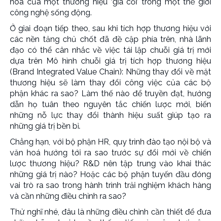
hoá của một thương hiệu ‘già cỗi’ trong một thế giới
công nghệ sống động.
Ở giai đoạn tiếp theo, sau khi tích hợp thương hiệu với
các nền tảng chủ chốt đã đề cập phía trên, nhà lãnh
đạo có thể cân nhắc về việc tái lập chuỗi giá trị mới
dựa trên Mô hình chuỗi giá trị tích hợp thương hiệu
(Brand Integrated Value Chain): Những thay đổi về mặt
thương hiệu sẽ làm thay đổi công việc của các bộ
phận khác ra sao? Làm thế nào để truyền đạt, hướng
dẫn họ tuân theo nguyên tắc chiến lược mới, biến
những nỗ lực thay đổi thành hiệu suất giúp tạo ra
những giá trị bền bỉ.
Chẳng hạn, với bộ phận HR, quy trình đào tạo nội bộ và
văn hoá hướng tới ra sao trước sự đổi mới về chiến
lược thương hiệu? R&D nên tập trung vào khai thác
những giá trị nào? Hoặc các bộ phận tuyến đầu đóng
vai trò ra sao trong hành trình trải nghiệm khách hàng
và cần những điều chỉnh ra sao?
Thử nghĩ nhé, đâu là những điều chỉnh cần thiết để đưa