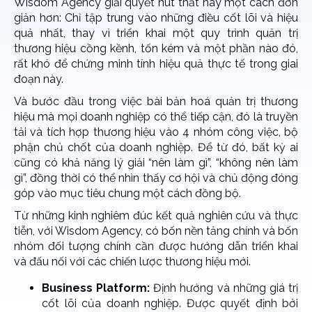
Wisdom Agency giải quyết nút thắt này một cách đơn
giản hơn: Chỉ tập trung vào những điều cốt lõi và hiệu
quả nhất, thay vì triển khai một quy trình quản trị
thương hiệu cồng kềnh, tốn kém và một phần nào đó,
rất khó để chứng minh tính hiệu quả thực tế trong giai
đoạn này.
Và bước đầu trong việc bài bản hoá quản trị thương
hiệu mà mọi doanh nghiệp có thể tiếp cận, đó là truyền
tải và tích hợp thương hiệu vào 4 nhóm công việc, bộ
phận chủ chốt của doanh nghiệp. Để từ đó, bất kỳ ai
cũng có khả năng lý giải “nên làm gì”, “không nên làm
gì”, đồng thời có thể nhìn thấy cơ hội và chủ động đóng
góp vào mục tiêu chung một cách đồng bộ.
Từ những kinh nghiêm đúc kết quả nghiên cứu và thực
tiễn, với Wisdom Agency, có bốn nền tảng chính và bốn
nhóm đối tượng chính cần được hướng dẫn triển khai
và đấu nối với các chiến lược thương hiệu mới.
Business Platform:
Định hướng và những giá trị
cốt lõi của doanh nghiệp. Được quyết định bởi